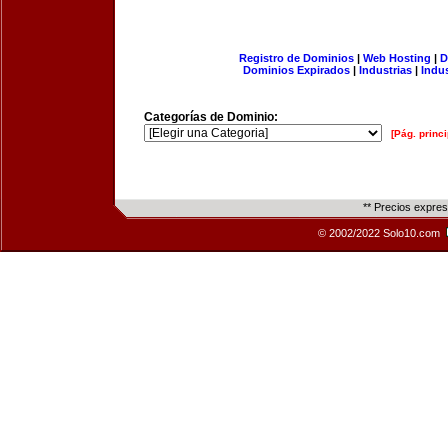
Registro de Dominios
|
Web Hosting
|
D
Dominios Expirados
|
Industrias
|
Indu
Categorías de Dominio:
[Pág. princi
** Precios expre
© 2002/2022 Solo10.com