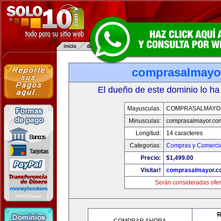
comprasalmayo
El dueño de este dominio lo ha
Mayusculas:
COMPRASALMAYO
Minusculas:
comprasalmayor.co
Longitud:
14 caracteres
Categorias:
Compras y Comercio
Precio:
$1,499.00
Visitar!
comprasalmayor.c
Serán consideradas ofer
R