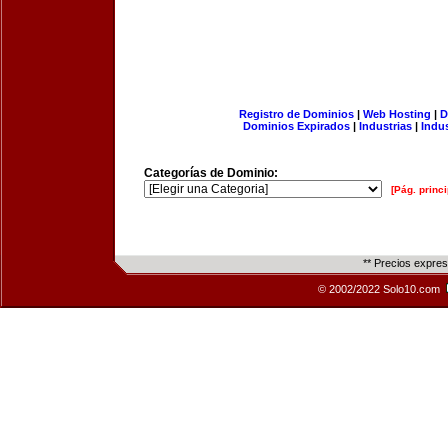
Registro de Dominios
|
Web Hosting
|
D
Dominios Expirados
|
Industrias
|
Indu
Categorías de Dominio:
[Pág. princi
** Precios expre
© 2002/2022 Solo10.com