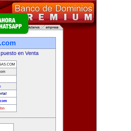
s.com
 puesto en Venta
GAS.COM
com
s
erta!
.com
tas