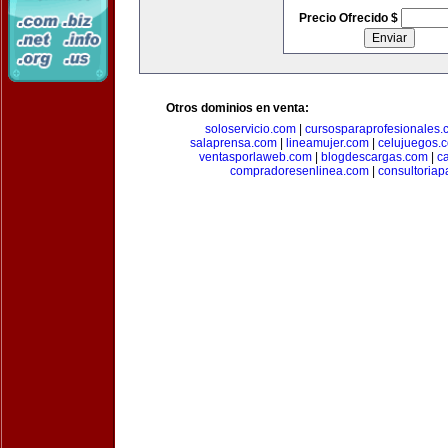
Precio Ofrecido $
Otros dominios en venta:
soloservicio.com
|
cursosparaprofesionales.
salaprensa.com
|
lineamujer.com
|
celujuegos.
ventasporlaweb.com
|
blogdescargas.com
|
ca
compradoresenlinea.com
|
consultoria