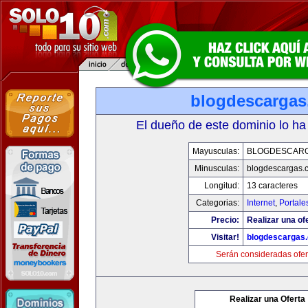
blogdescarga
El dueño de este dominio lo ha
Mayusculas:
BLOGDESCAR
Minusculas:
blogdescargas.
Longitud:
13 caracteres
Categorias:
Internet
,
Portale
Precio:
Realizar una of
Visitar!
blogdescargas
Serán consideradas ofer
Realizar una Oferta