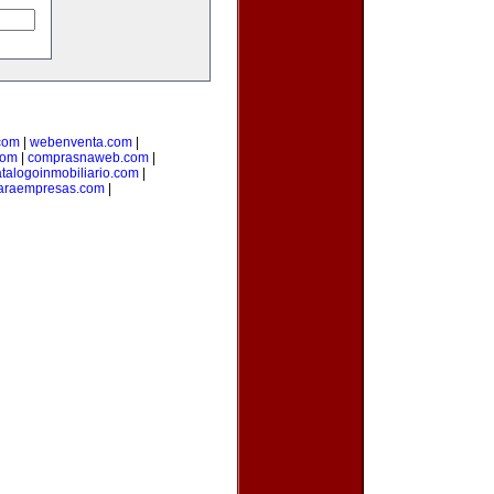
com
|
webenventa.com
|
com
|
comprasnaweb.com
|
talogoinmobiliario.com
|
paraempresas.com
|