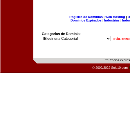
Registro de Dominios
|
Web Hosting
|
D
Dominios Expirados
|
Industrias
|
Indu
Categorías de Dominio:
[Pág. princi
** Precios expre
© 2002/2022 Solo10.com