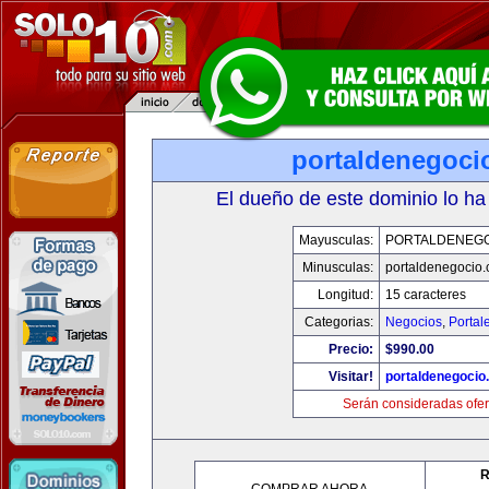
portaldenegoci
El dueño de este dominio lo ha
Mayusculas:
PORTALDENEG
Minusculas:
portaldenegocio
Longitud:
15 caracteres
Categorias:
Negocios
,
Portal
Precio:
$990.00
Visitar!
portaldenegocio
Serán consideradas ofer
R