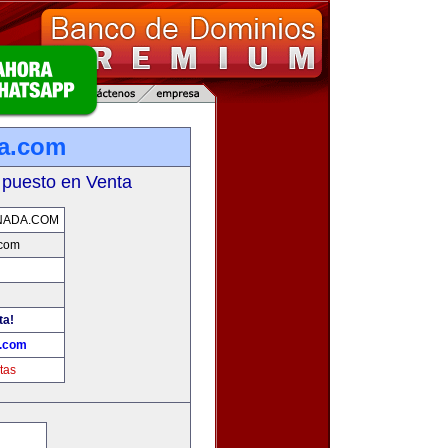
da.com
 puesto en Venta
NADA.COM
.com
ta!
a.com
tas