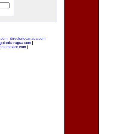
l.com
|
directoriocanada.com
|
guianicaragua.com
|
ientomexico.com
|