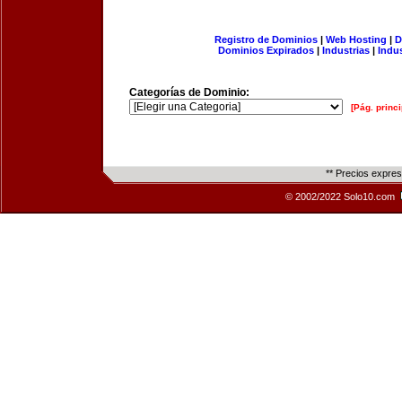
Registro de Dominios
|
Web Hosting
|
D
Dominios Expirados
|
Industrias
|
Indu
Categorías de Dominio:
[Pág. princi
** Precios expre
© 2002/2022 Solo10.com