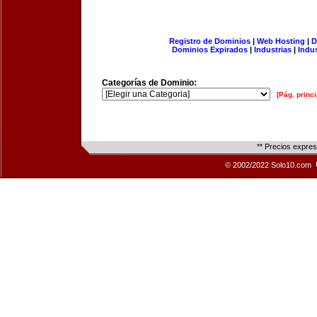
Registro de Dominios
|
Web Hosting
|
D
Dominios Expirados
|
Industrias
|
Indu
Categorías de Dominio:
[Pág. princi
** Precios expre
© 2002/2022 Solo10.com